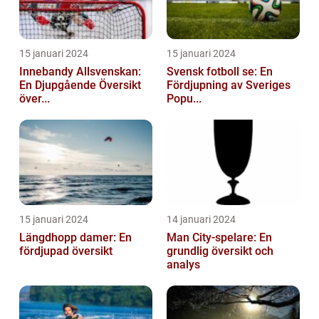
15 januari 2024
15 januari 2024
Innebandy Allsvenskan:
Svensk fotboll se: En
En Djupgående Översikt
Fördjupning av Sveriges
över...
Popu...
15 januari 2024
14 januari 2024
Längdhopp damer: En
Man City-spelare: En
fördjupad översikt
grundlig översikt och
analys