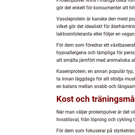
Proteinpulver finns i många olika form
gör det enkelt för konsumenter att h
Vassleprotein är kanske den mest pop
vilket gör det idealiskt för återhämt
laktosintoleranta eller följer en vegan
För dem som föredrar ett växtbaserat 
hypoallergena och lämpliga för perso
att smälta jämfört med animaliska al
Kaseinprotein, en annan populär typ,
ta innan läggdags för att stödja mus
en balans mellan snabb och långsam 
Kost och träningsmå
När man väljer proteinpulver är det vi
livsstilsval, från löpning och cykling 
För dem som fokuserar på styrketräni