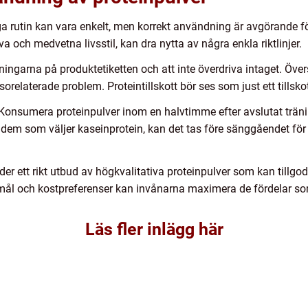
iga rutin kan vara enkelt, men korrekt användning är avgörande fö
 och medvetna livsstil, kan dra nytta av några enkla riktlinjer.
sningarna på produktetiketten och att inte överdriva intaget. Övers
relaterade problem. Proteintillskott bör ses som just ett tillskot
. Konsumera proteinpulver inom en halvtimme efter avslutat trän
 dem som väljer kaseinprotein, kan det tas före sänggåendet fö
r ett rikt utbud av högkvalitativa proteinpulver som kan tillgod
mål och kostpreferenser kan invånarna maximera de fördelar som
Läs fler inlägg här