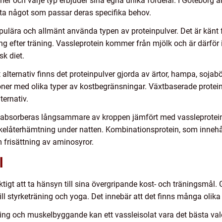
er och varje typ erbjuder sina egna unika fördelar. I Göteborg är
itta något som passar deras specifika behov.
ulära och allmänt använda typen av proteinpulver. Det är känt f
ning efter träning. Vassleprotein kommer från mjölk och är därför
sk diet.
alternativ finns det proteinpulver gjorda av ärtor, hampa, sojabö
ner med olika typer av kostbegränsningar. Växtbaserade proteinp
ternativ.
 absorberas långsammare av kroppen jämfört med vassleprotein. De
kelåterhämtning under natten. Kombinationsprotein, som innehål
frisättning av aminosyror.
l
ktigt att ta hänsyn till sina övergripande kost- och träningsmål. 
till styrketräning och yoga. Det innebär att det finns många olika 
ng och muskelbyggande kan ett vassleisolat vara det bästa valet