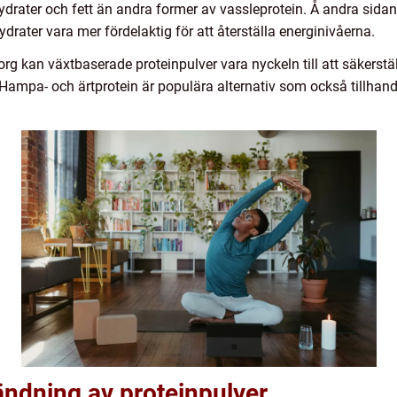
drater och fett än andra former av vassleprotein. Å andra sidan,
drater vara mer fördelaktig för att återställa energinivåerna.
g kan växtbaserade proteinpulver vara nyckeln till att säkerställa
. Hampa- och ärtprotein är populära alternativ som också tillhan
ändning av proteinpulver