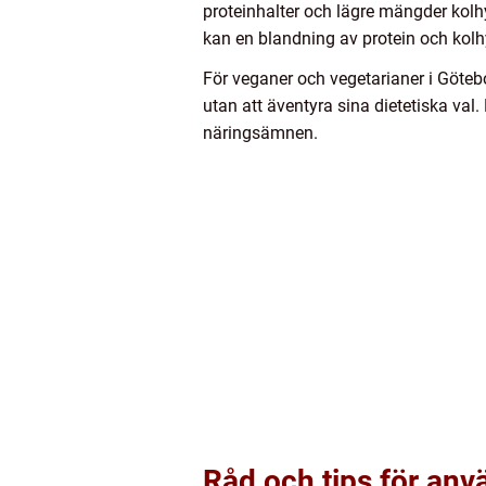
proteinhalter och lägre mängder kolhy
kan en blandning av protein och kolhy
För veganer och vegetarianer i Götebor
utan att äventyra sina dietetiska val
näringsämnen.
Råd och tips för anv