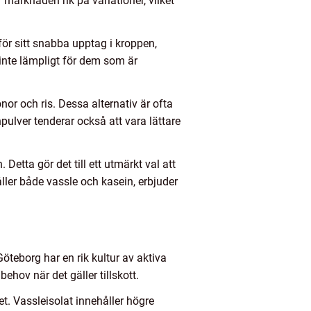
 marknaden rik på variationer, vilket
ör sitt snabba upptag i kroppen,
 inte lämpligt för dem som är
nor och ris. Dessa alternativ är ofta
ulver tenderar också att vara lättare
tta gör det till ett utmärkt val att
ler både vassle och kasein, erbjuder
Göteborg har en rik kultur av aktiva
behov när det gäller tillskott.
. Vassleisolat innehåller högre