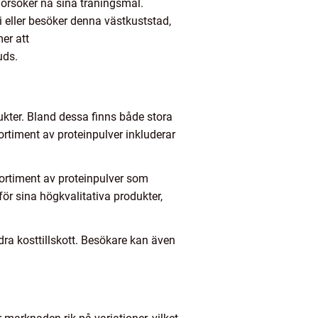
försöker nå sina träningsmål.
i eller besöker denna västkuststad,
mer att
uds.
ukter. Bland dessa finns både stora
ortiment av proteinpulver inkluderar
 sortiment av proteinpulver som
för sina högkvalitativa produkter,
ra kosttillskott. Besökare kan även