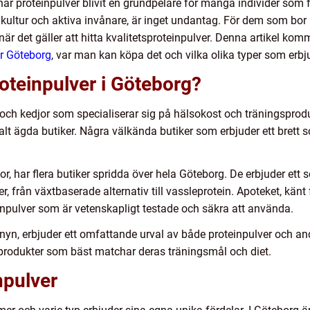
har proteinpulver blivit en grundpelare för många individer som 
a kultur och aktiva invånare, är inget undantag. För dem som bor 
 när det gäller att hitta kvalitetsproteinpulver. Denna artikel kom
er Göteborg
, var man kan köpa det och vilka olika typer som erbj
oteinpulver i Göteborg?
 och kedjor som specialiserar sig på hälsokost och träningsprod
kalt ägda butiker. Några välkända butiker som erbjuder ett brett s
or, har flera butiker spridda över hela Göteborg. De erbjuder ett
r, från växtbaserade alternativ till vassleprotein. Apoteket, känt 
inpulver som är vetenskapligt testade och säkra att använda.
yn, erbjuder ett omfattande urval av både proteinpulver och and
 produkter som bäst matchar deras träningsmål och diet.
npulver