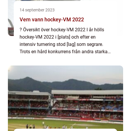
14 september 2023
Vem vann hockey-VM 2022
? Översikt över hockey-VM 2022 I år hölls
hockey-VM 2022 i [plats] och efter en
intensiv turnering stod [lag] som segrare.
Trots en hård konkurrens från andra starka
lag visade [lag] enastående prestation och
kunde lyfta pokalen som mästare av
hockey...