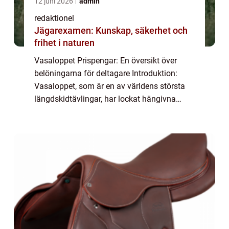
12 juni 2026
admin
redaktionel
Jägarexamen: Kunskap, säkerhet och
frihet i naturen
Vasaloppet Prispengar: En översikt över
belöningarna för deltagare Introduktion:
Vasaloppet, som är en av världens största
längdskidtävlingar, har lockat hängivna
åkare och entusiaster i över 90 år. Utöver att
utmana deltagare med ett krävande 90 kil...