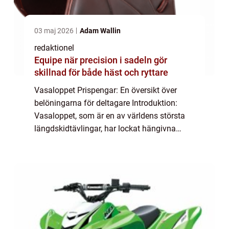
03 maj 2026
Adam Wallin
redaktionel
Equipe när precision i sadeln gör
skillnad för både häst och ryttare
Vasaloppet Prispengar: En översikt över
belöningarna för deltagare Introduktion:
Vasaloppet, som är en av världens största
längdskidtävlingar, har lockat hängivna
åkare och entusiaster i över 90 år. Utöver att
utmana deltagare med ett krävande 90 kil...