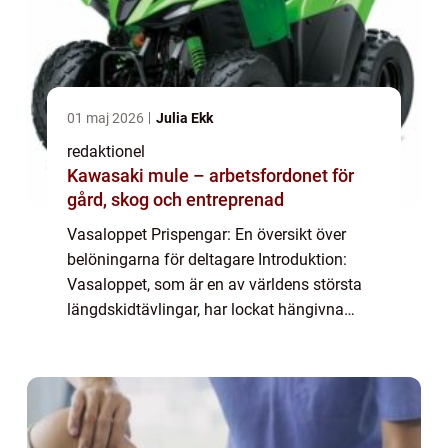
01 maj 2026
Julia Ekk
redaktionel
Kawasaki mule – arbetsfordonet för
gård, skog och entreprenad
Vasaloppet Prispengar: En översikt över
belöningarna för deltagare Introduktion:
Vasaloppet, som är en av världens största
längdskidtävlingar, har lockat hängivna
åkare och entusiaster i över 90 år. Utöver att
utmana deltagare med ett krävande 90 kil...