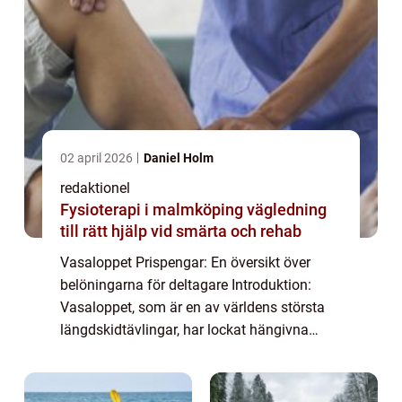
02 april 2026
Daniel Holm
redaktionel
Fysioterapi i malmköping vägledning
till rätt hjälp vid smärta och rehab
Vasaloppet Prispengar: En översikt över
belöningarna för deltagare Introduktion:
Vasaloppet, som är en av världens största
längdskidtävlingar, har lockat hängivna
åkare och entusiaster i över 90 år. Utöver att
utmana deltagare med ett krävande 90 kil...