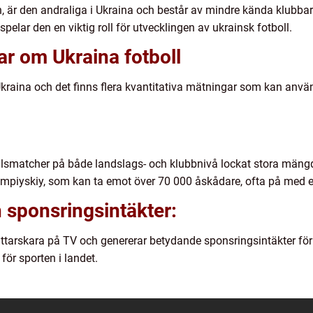
, är den andraliga i Ukraina och består av mindre kända klubbar
elar den en viktig roll för utvecklingen av ukrainsk fotboll.
ar om Ukraina fotboll
 Ukraina och det finns flera kvantitativa mätningar som kan använ
llsmatcher på både landslags- och klubbnivå lockat stora mängd
iyskiy, som kan ta emot över 70 000 åskådare, ofta på med en
ch sponsringsintäkter:
 tittarskara på TV och genererar betydande sponsringsintäkter fö
ör sporten i landet.