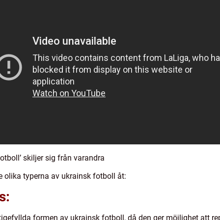
tboll’ skiljer sig från varandra
e olika typerna av ukrainsk fotboll åt:
s:
gefyllda formen av ukrainsk fotboll, då den ger möjlighet att rep