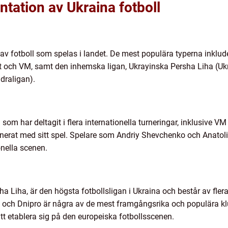
tation av Ukraina fotboll
 av fotboll som spelas i landet. De mest populära typerna inklude
 och VM, samt den inhemska ligan, Ukrayinska Persha Liha (Uk
draligan).
om har deltagit i flera internationella turneringar, inklusive VM
erat med sitt spel. Spelare som Andriy Shevchenko och Anatoliy
onella scenen.
a Liha, är den högsta fotbollsligan i Ukraina och består av fler
ch Dnipro är några av de mest framgångsrika och populära klu
 att etablera sig på den europeiska fotbollsscenen.