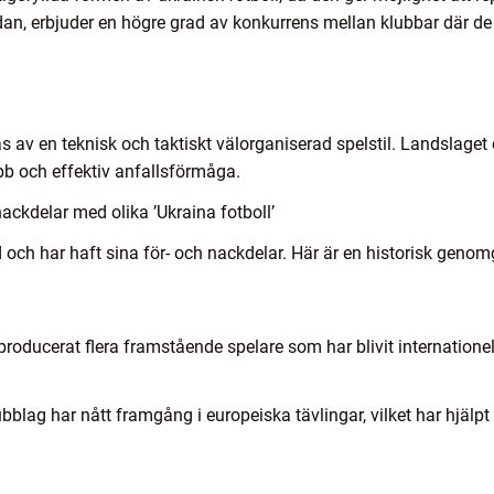
dan, erbjuder en högre grad av konkurrens mellan klubbar där 
s av en teknisk och taktiskt välorganiserad spelstil. Landslage
bb och effektiv anfallsförmåga.
ackdelar med olika ’Ukraina fotboll’
id och har haft sina för- och nackdelar. Här är en historisk gen
producerat flera framstående spelare som har blivit internatione
lag har nått framgång i europeiska tävlingar, vilket har hjälpt ti