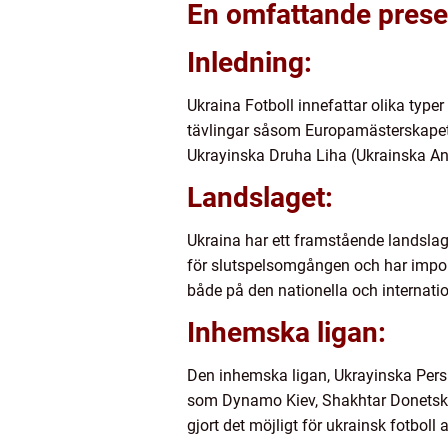
En omfattande presen
Inledning:
Ukraina Fotboll innefattar olika typer
tävlingar såsom Europamästerskapet
Ukrayinska Druha Liha (Ukrainska An
Landslaget:
Ukraina har ett framstående landslag s
för slutspelsomgången och har impon
både på den nationella och internati
Inhemska ligan:
Den inhemska ligan, Ukrayinska Persh
som Dynamo Kiev, Shakhtar Donetsk o
gjort det möjligt för ukrainsk fotboll