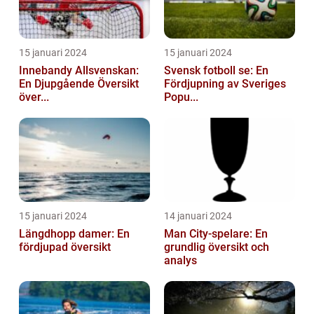
15 januari 2024
15 januari 2024
Innebandy Allsvenskan:
Svensk fotboll se: En
En Djupgående Översikt
Fördjupning av Sveriges
över...
Popu...
15 januari 2024
14 januari 2024
Längdhopp damer: En
Man City-spelare: En
fördjupad översikt
grundlig översikt och
analys