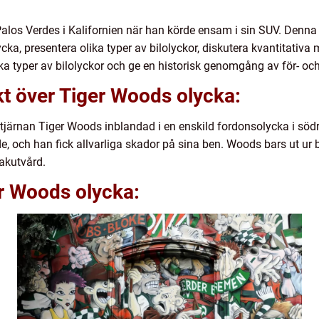
alos Verdes i Kalifornien när han körde ensam i sin SUV. Denna 
ka, presentera olika typer av bilolyckor, diskutera kvantitativa 
ika typer av bilolyckor och ge en historisk genomgång av för- o
t över Tiger Woods olycka:
tjärnan Tiger Woods inblandad i en enskild fordonsolycka i söd
de, och han fick allvarliga skador på sina ben. Woods bars ut ur 
 akutvård.
er Woods olycka: