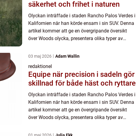
säkerhet och frihet i naturen
Olyckan inträffade i staden Rancho Palos Verdes i
Kalifornien när han körde ensam i sin SUV. Denna
artikel kommer att ge en övergripande översikt
över Woods olycka, presentera olika typer av
bilolyckor, diskutera kvantitativa mätningar
relaterade til...
03 maj 2026
Adam Wallin
redaktionel
Equipe när precision i sadeln gör
skillnad för både häst och ryttare
Olyckan inträffade i staden Rancho Palos Verdes i
Kalifornien när han körde ensam i sin SUV. Denna
artikel kommer att ge en övergripande översikt
över Woods olycka, presentera olika typer av
bilolyckor, diskutera kvantitativa mätningar
relaterade til...
01 maj 2026
Julia Ekk