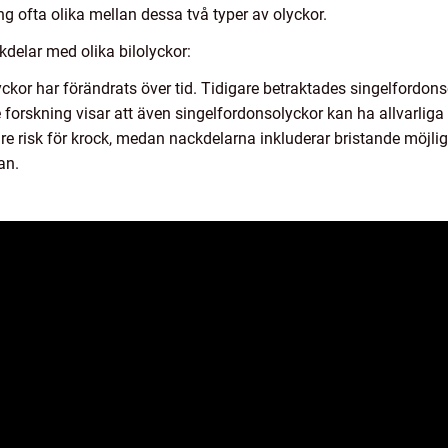
g ofta olika mellan dessa två typer av olyckor.
delar med olika bilolyckor:
ckor har förändrats över tid. Tidigare betraktades singelfordon
forskning visar att även singelfordonsolyckor kan ha allvarlig
e risk för krock, medan nackdelarna inkluderar bristande möjligh
an.