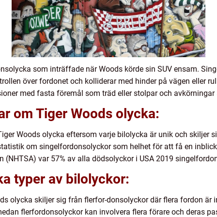
onsolycka som inträffade när Woods körde sin SUV ensam. Singe
trollen över fordonet och kolliderar med hinder på vägen eller ru
isioner med fasta föremål som träd eller stolpar och avkörningar
gar om Tiger Woods olycka:
Tiger Woods olycka eftersom varje bilolycka är unik och skiljer si
atistik om singelfordonsolyckor som helhet för att få en inblick
on (NHTSA) var 57% av alla dödsolyckor i USA 2019 singelfordon
ka typer av bilolyckor:
 olycka skiljer sig från flerfor-donsolyckor där flera fordon är
 medan flerfordonsolyckor kan involvera flera förare och deras 