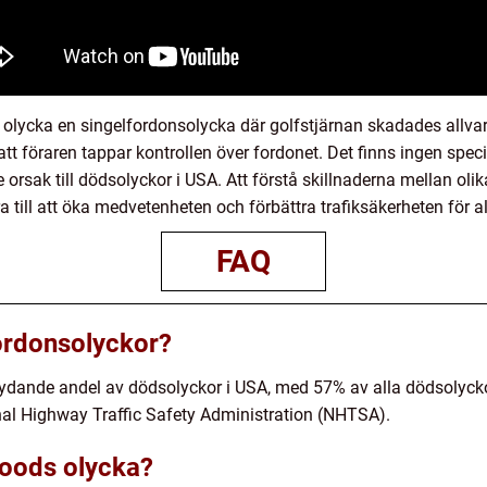
lycka en singelfordonsolycka där golfstjärnan skadades allvar
att föraren tappar kontrollen över fordonet. Det finns ingen spe
orsak till dödsolyckor i USA. Att förstå skillnaderna mellan olik
a till att öka medvetenheten och förbättra trafiksäkerheten för al
FAQ
fordonsolyckor?
tydande andel av dödsolyckor i USA, med 57% av alla dödsolyck
nal Highway Traffic Safety Administration (NHTSA).
oods olycka?