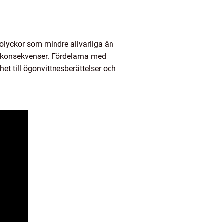
solyckor som mindre allvarliga än
a konsekvenser. Fördelarna med
et till ögonvittnesberättelser och