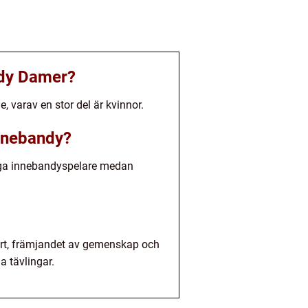
ndy Damer?
 varav en stor del är kvinnor.
innebandy?
nliga innebandyspelare medan
port, främjandet av gemenskap och
a tävlingar.