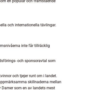
r inom en populär och framstående
lla och internationella tävlingar.
snivåerna inte får tillräcklig
adsförings- och sponsoravtal som
nnor och tjejer runt om i landet.
tt uppmärksamma skillnaderna mellan
ndy Damer som en av landets mest