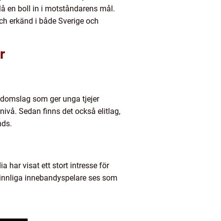
lå en boll in i motståndarens mål.
ch erkänd i både Sverige och
r
ngdomslag som ger unga tjejer
nivå. Sedan finns det också elitlag,
nds.
har visat ett stort intresse för
kvinnliga innebandyspelare ses som