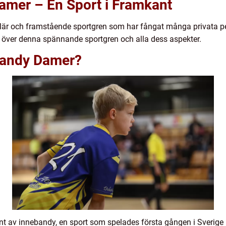
amer – En Sport i Framkant
är och framstående sportgren som har fångat många privata per
t över denna spännande sportgren och alla dess aspekter.
bandy Damer?
t av innebandy, en sport som spelades första gången i Sverige 