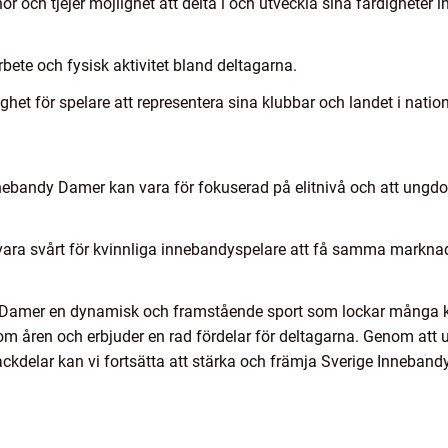
r och tjejer möjlighet att delta i och utveckla sina färdighete
te och fysisk aktivitet bland deltagarna.
et för spelare att representera sina klubbar och landet i natione
nnebandy Damer kan vara för fokuserad på elitnivå och att ungdom
t vara svårt för kvinnliga innebandyspelare att få samma markn
 Damer en dynamisk och framstående sport som lockar många kvi
nom åren och erbjuder en rad fördelar för deltagarna. Genom a
nackdelar kan vi fortsätta att stärka och främja Sverige Inneba