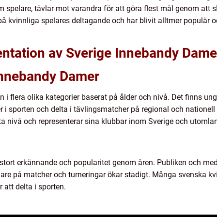
m spelare, tävlar mot varandra för att göra flest mål genom att s
 kvinnliga spelares deltagande och har blivit alltmer populär o
ntation av Sverige Innebandy Dame
 Innebandy Damer
 i flera olika kategorier baserat på ålder och nivå. Det finns u
r i sporten och delta i tävlingsmatcher på regional och nationell 
ta nivå och representerar sina klubbar inom Sverige och utomla
tort erkännande och popularitet genom åren. Publiken och media 
tagare på matcher och turneringar ökar stadigt. Många svenska 
 att delta i sporten.