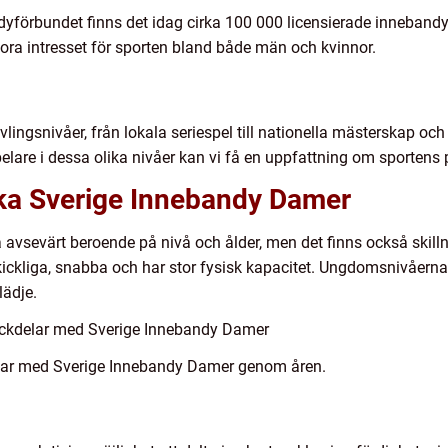
ndyförbundet finns det idag cirka 100 000 licensierade innebandy
stora intresset för sporten bland både män och kvinnor.
lingsnivåer, från lokala seriespel till nationella mästerskap och
elare i dessa olika nivåer kan vi få en uppfattning om sportens p
ika Sverige Innebandy Damer
vsevärt beroende på nivå och ålder, men det finns också skillnad
skickliga, snabba och har stor fysisk kapacitet. Ungdomsnivåerna
lädje.
ackdelar med Sverige Innebandy Damer
elar med Sverige Innebandy Damer genom åren.