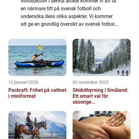
Introduktion I denna artikel kommer vi att ta
en närmare titt på svensk fotboll och
undersöka dess olika aspekter. Vi kommer
att ge en grundlig översikt av svensk fotboll,
presentera dess olika typer och popularitet,
erbjuda kvantitativa mätningar om...
12 januari 2026
02 november 2025
Packraft: Frihet på vattnet
Skiduthyrning i Småland:
i miniformat
Ett smart val för
säsonge...