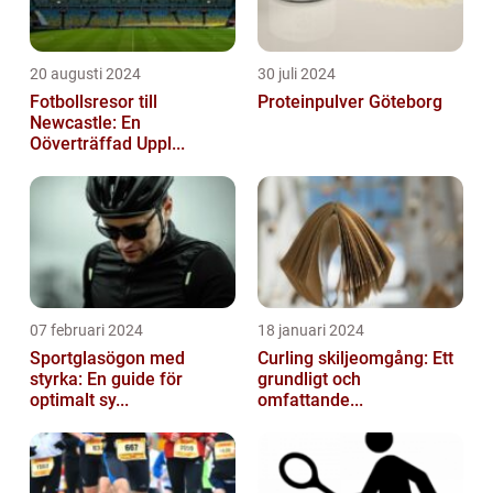
20 augusti 2024
30 juli 2024
Fotbollsresor till
Proteinpulver Göteborg
Newcastle: En
Oöverträffad Uppl...
07 februari 2024
18 januari 2024
Sportglasögon med
Curling skiljeomgång: Ett
styrka: En guide för
grundligt och
optimalt sy...
omfattande...