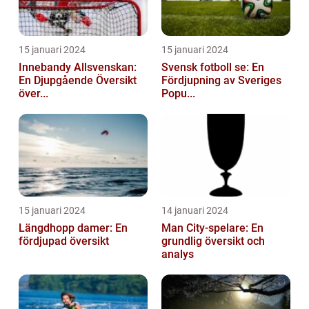
15 januari 2024
15 januari 2024
Innebandy Allsvenskan:
Svensk fotboll se: En
En Djupgående Översikt
Fördjupning av Sveriges
över...
Popu...
15 januari 2024
14 januari 2024
Längdhopp damer: En
Man City-spelare: En
fördjupad översikt
grundlig översikt och
analys