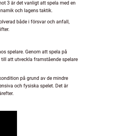
 mot 3 är det vanligt att spela med en
ynamik och lagens taktik.
olverad både i försvar och anfall,
fter.
r hos spelare. Genom att spela på
 till att utveckla framstående spelare
 kondition på grund av de mindre
ensiva och fysiska spelet. Det är
refter.