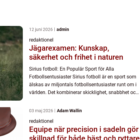
12 juni 2026
admin
redaktionel
Jägarexamen: Kunskap,
säkerhet och frihet i naturen
Sirius fotboll: En Populär Sport för Alla
Fotbollsentusiaster Sirius fotboll är en sport som
älskas av miljontals fotbollsentusiaster runt om i
världen. Det kombinerar skicklighet, snabbhet och
taktik för att skapa en spännande och dynamisk
upplevels...
03 maj 2026
Adam Wallin
redaktionel
Equipe när precision i sadeln gör
skillnad för både häst och ryttare