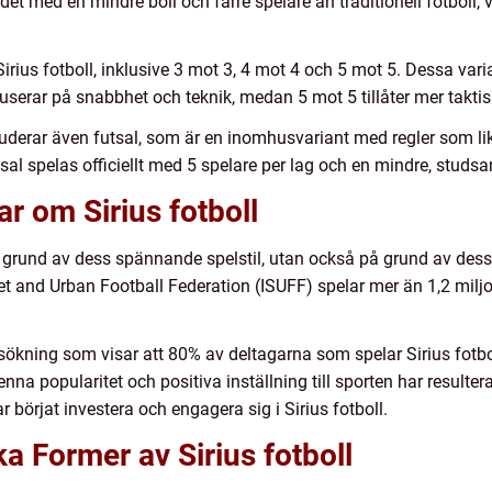
t med en mindre boll och färre spelare än traditionell fotboll, v
Sirius fotboll, inklusive 3 mot 3, 4 mot 4 och 5 mot 5. Dessa vari
serar på snabbhet och teknik, medan 5 mot 5 tillåter mer taktis
luderar även futsal, som är en inomhusvariant med regler som lik
al spelas officiellt med 5 spelare per lag och en mindre, studsa
r om Sirius fotboll
på grund av dess spännande spelstil, utan också på grund av dess
treet and Urban Football Federation (ISUFF) spelar mer än 1,2 mil
kning som visar att 80% av deltagarna som spelar Sirius fotboll 
nna popularitet och positiva inställning till sporten har resulterat
 börjat investera och engagera sig i Sirius fotboll.
ka Former av Sirius fotboll