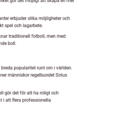
ilket gör det möjligt att skapa en mer
anter erbjuder olika möjligheter och
kt spel och lagarbete.
nar traditionell fotboll, men med
nde boll.
 breda popularitet runt om i världen.
joner människor regelbundet Sirius
gör det för att ha roligt och
 i att flera professionella