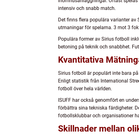
inomhusanläggningar. Oftast spelas de
intensiv och snabb match.
Det finns flera populära varianter av 
utmaningar för spelarna. 3 mot 3 foku
Populära former av Sirius fotboll ink
betoning på teknik och snabbhet. Futs
Kvantitativa Mätninga
Sirius fotboll är populärt inte bara 
Enligt statistik från International S
fotboll över hela världen.
ISUFF har också genomfört en undersö
förbättra sina tekniska färdigheter. De
fotbollsklubbar och organisationer har
Skillnader mellan oli