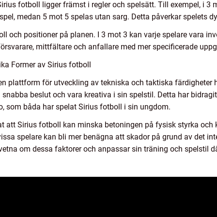
rius fotboll ligger främst i regler och spelsätt. Till exempel, i 3
 i spel, medan 5 mot 5 spelas utan sarg. Detta påverkar spelets d
oll och positioner på planen. I 3 mot 3 kan varje spelare vara inv
försvarare, mittfältare och anfallare med mer specificerade uppgi
ka Former av Sirius fotboll
it en plattform för utveckling av tekniska och taktiska färdighete
 snabba beslut och vara kreativa i sin spelstil. Detta har bidragit
 som båda har spelat Sirius fotboll i sin ungdom.
at att Sirius fotboll kan minska betoningen på fysisk styrka och
vissa spelare kan bli mer benägna att skador på grund av det int
dvetna om dessa faktorer och anpassar sin träning och spelstil dä