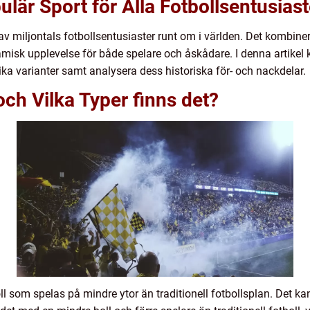
pulär Sport för Alla Fotbollsentusiast
 av miljontals fotbollsentusiaster runt om i världen. Det kombiner
isk upplevelse för både spelare och åskådare. I denna artikel k
lika varianter samt analysera dess historiska för- och nackdelar.
 och Vilka Typer finns det?
ll som spelas på mindre ytor än traditionell fotbollsplan. Det kan