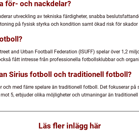
ra för- och nackdelar?
uderar utveckling av tekniska färdigheter, snabba beslutsfattande
ning på fysisk styrka och kondition samt ökad risk för skador p
otboll?
l Street and Urban Football Federation (ISUFF) spelar över 1,2 mi
också fått intresse från professionella fotbollsklubbar och organ
n Sirius fotboll och traditionell fotboll?
r och med färre spelare än traditionell fotboll. Det fokuserar på
mot 5, erbjuder olika möjligheter och utmaningar än traditionell 
Läs fler inlägg här