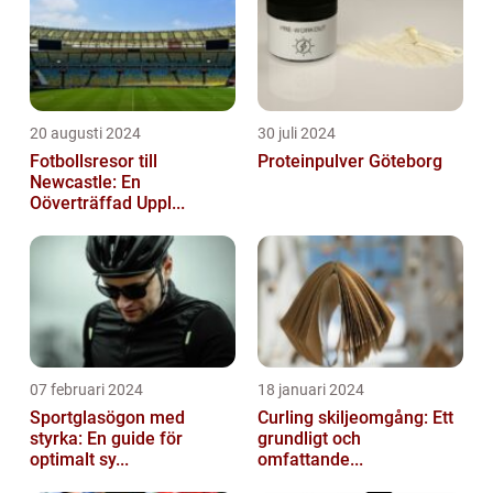
20 augusti 2024
30 juli 2024
Fotbollsresor till
Proteinpulver Göteborg
Newcastle: En
Oöverträffad Uppl...
07 februari 2024
18 januari 2024
Sportglasögon med
Curling skiljeomgång: Ett
styrka: En guide för
grundligt och
optimalt sy...
omfattande...