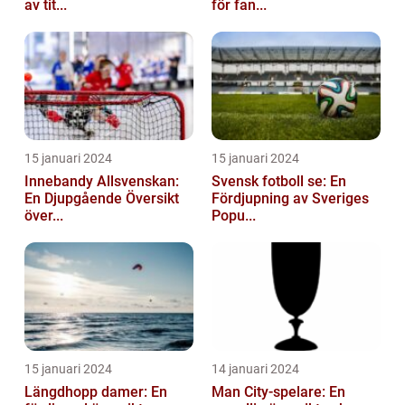
av tit...
för fan...
15 januari 2024
15 januari 2024
Innebandy Allsvenskan:
Svensk fotboll se: En
En Djupgående Översikt
Fördjupning av Sveriges
över...
Popu...
15 januari 2024
14 januari 2024
Längdhopp damer: En
Man City-spelare: En