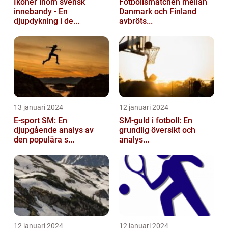
Ikoner inom svensk
Fotbollsmatchen mellan
innebandy - En
Danmark och Finland
djupdykning i de...
avbröts...
13 januari 2024
12 januari 2024
E-sport SM: En
SM-guld i fotboll: En
djupgående analys av
grundlig översikt och
den populära s...
analys...
12 januari 2024
12 januari 2024