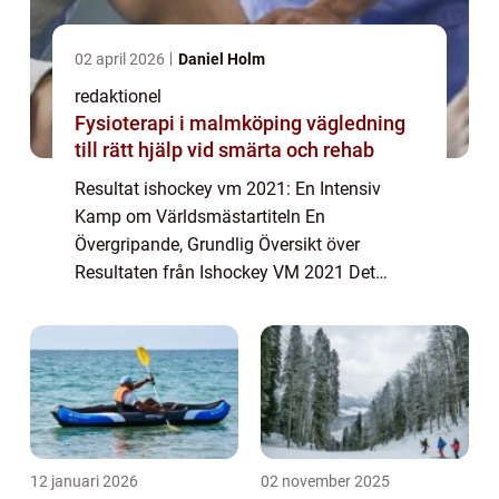
02 april 2026
Daniel Holm
redaktionel
Fysioterapi i malmköping vägledning
till rätt hjälp vid smärta och rehab
Resultat ishockey vm 2021: En Intensiv
Kamp om Världsmästartiteln En
Övergripande, Grundlig Översikt över
Resultaten från Ishockey VM 2021 Det
internationella mästerskapet i ishockey (vm)
är ett av de mest prestigefyllda
evenemangen inom sporten. Ish...
12 januari 2026
02 november 2025