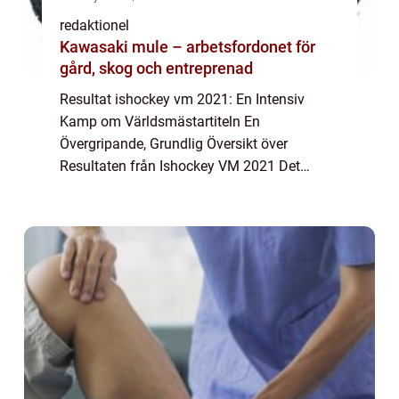
redaktionel
Kawasaki mule – arbetsfordonet för
gård, skog och entreprenad
Resultat ishockey vm 2021: En Intensiv
Kamp om Världsmästartiteln En
Övergripande, Grundlig Översikt över
Resultaten från Ishockey VM 2021 Det
internationella mästerskapet i ishockey (vm)
är ett av de mest prestigefyllda
evenemangen inom sporten. Ish...