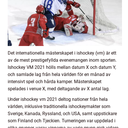
Det internationella mästerskapet i ishockey (vm) är ett
av de mest prestigefyllda evenemangen inom sporten.
Ishockey VM 2021 hölls mellan datum X och datum Y,
och samlade lag från hela världen för en månad av
intensivt spel och hårda kamper. Mästerskapet
spelades i venue X, med deltagande av X antal lag.
Under ishockey vm 2021 deltog nationer från hela
världen, inklusive traditionella ishockeymakter som
Sverige, Kanada, Ryssland, och USA, samt uppstickare
som Finland och Tjeckien. Turneringen var uppdelad i
olika grupper, varav vinnarna av varje grupp gick vidare