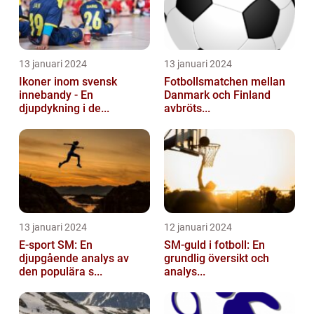
13 januari 2024
13 januari 2024
Ikoner inom svensk
Fotbollsmatchen mellan
innebandy - En
Danmark och Finland
djupdykning i de...
avbröts...
13 januari 2024
12 januari 2024
E-sport SM: En
SM-guld i fotboll: En
djupgående analys av
grundlig översikt och
den populära s...
analys...