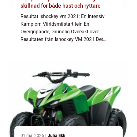
skillnad för både häst och ryttare
Resultat ishockey vm 2021: En Intensiv
Kamp om Världsmästartiteln En
Övergripande, Grundlig Översikt över
Resultaten från Ishockey VM 2021 Det
internationella mästerskapet i ishockey (vm)
är ett av de mest prestigefyllda
evenemangen inom sporten. Ish...
01 maj 2026
Julia Ekk