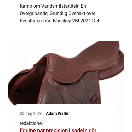
Kamp om Världsmästartiteln En
Övergripande, Grundlig Översikt över
Resultaten från Ishockey VM 2021 Det
internationella mästerskapet i ishockey (vm)
är ett av de mest prestigefyllda
evenemangen inom sporten. Ish...
03 maj 2026
Adam Wallin
redaktionel
Equipe när precision i sadeln gör