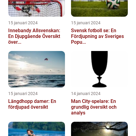
15 januari 2024
15 januari 2024
Innebandy Allsvenskan:
Svensk fotboll se: En
En Djupgående Översikt
Fördjupning av Sveriges
över...
Popu...
15 januari 2024
14 januari 2024
Längdhopp damer: En
Man City-spelare: En
fördjupad översikt
grundlig översikt och
analys