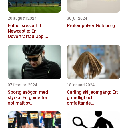
20 augusti 2024
30 juli 2024
Fotbollsresor till
Proteinpulver Göteborg
Newcastle: En
Oöverträffad Uppl...
07 februari 2024
18 januari 2024
Sportglasögon med
Curling skiljeomgång: Ett
styrka: En guide för
grundligt och
optimalt sy...
omfattande...