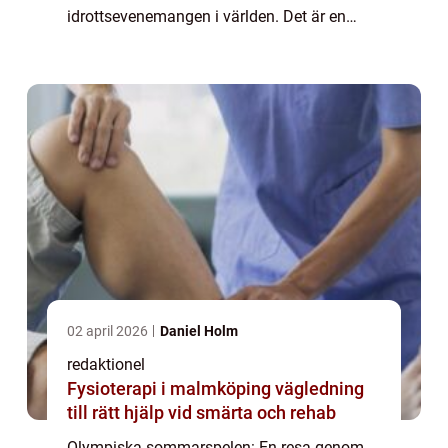
idrottsevenemangen i världen. Det är en
internationell tävling där atleter från olika
länder tävlar mot varandra i olika sporter
för...
02 april 2026
Daniel Holm
redaktionel
Fysioterapi i malmköping vägledning
till rätt hjälp vid smärta och rehab
Olympiska sommarspelen: En resa genom