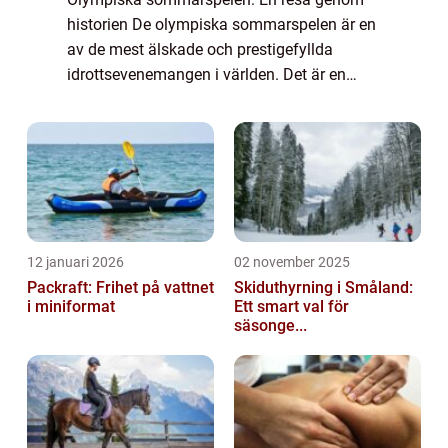
historien De olympiska sommarspelen är en
av de mest älskade och prestigefyllda
idrottsevenemangen i världen. Det är en
internationell tävling där atleter från olika
länder tävlar mot varandra i olika sporter
för...
12 januari 2026
02 november 2025
Packraft: Frihet på vattnet
Skiduthyrning i Småland:
i miniformat
Ett smart val för
säsonge...