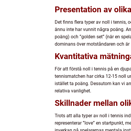
Presentation av olika
Det finns flera typer av noll i tennis
ännu inte har vunnit några poäng. And
poäng) och ”golden set” (när en spela
dominans över motståndaren och är p
Kvantitativa mätninga
För att förstå noll i tennis på en dj
tennismatchen har cirka 12-15 noll un
istället ta poäng. Dessutom kan vi an
relativa vanlighet.
Skillnader mellan oli
Trots att alla typer av noll i tennis 
representerar ”love” en startpunkt, 
inverkan på spelarernas mentala inst