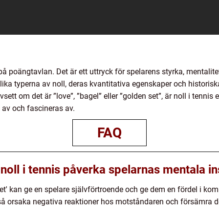
a på poängtavlan. Det är ett uttryck för spelarens styrka, mental
ika typerna av noll, deras kvantitativa egenskaper och historis
sett om det är ”love”, ”bagel” eller ”golden set”, är noll i tennis
 av och fascineras av.
FAQ
 noll i tennis påverka spelarnas mentala in
 set' kan ge en spelare självförtroende och ge dem en fördel i k
så orsaka negativa reaktioner hos motståndaren och försämra d