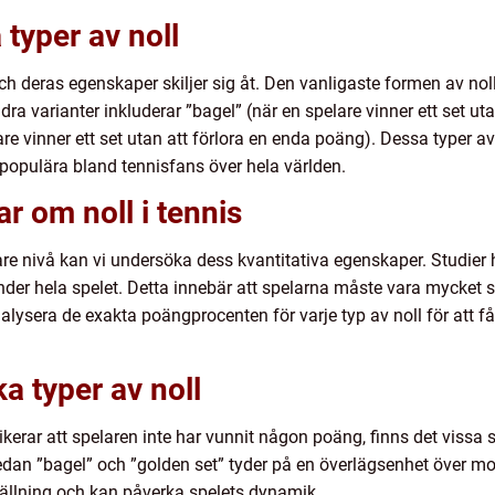
 typer av noll
, och deras egenskaper skiljer sig åt. Den vanligaste formen av nol
ra varianter inkluderar ”bagel” (när en spelare vinner ett set u
re vinner ett set utan att förlora en enda poäng). Dessa typer av
opulära bland tennisfans över hela världen.
r om noll i tennis
upare nivå kan vi undersöka dess kvantitativa egenskaper. Studier 
der hela spelet. Detta innebär att spelarna måste vara mycket sk
alysera de exakta poängprocenten för varje typ av noll för att få
ka typer av noll
indikerar att spelaren inte har vunnit någon poäng, finns det vissa
medan ”bagel” och ”golden set” tyder på en överlägsenhet över m
ällning och kan påverka spelets dynamik.