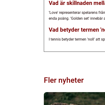
Vad är skillnaden mellan
'Love' representerar spelarens frå
enda poäng. 'Golden set' innebär a
Vad betyder termen 'nol
I tennis betyder termen 'noll' att 
Fler nyheter