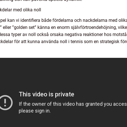
delar med olika noll
l kan vi identifiera både fördelarna och nackdelarna med olika t
 eller ”golden set” känna en enorm självförtroendehöjning, vil
 dessa typer av noll också orsaka negativa reaktioner hos motst
ackdelar för att kunna använda noll i tennis som en strategisk för