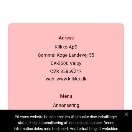
Adress
web:
www.klikko.dk
Menu
Annonsering
Om oss
På vores website bruges cookies til at huske dine indstillinger,
Cookies
statistik og personalisering af indhold og annoncer. Denne
information deles med tredjepart. Ved fortsat brug af websiden
Kontakta oss