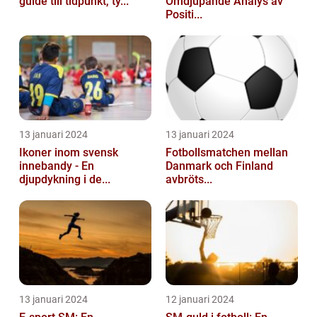
guide till tidpunkt, ty...
Omdjupande Analys av
Positi...
13 januari 2024
13 januari 2024
Ikoner inom svensk
Fotbollsmatchen mellan
innebandy - En
Danmark och Finland
djupdykning i de...
avbröts...
13 januari 2024
12 januari 2024