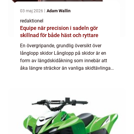
03 maj 2026
Adam Wallin
redaktionel
Equipe när precision i sadeln gör
skillnad för både häst och ryttare
En övergripande, grundlig översikt över
långlopp skidor Långlopp på skidor är en
form av längdskidåkning som innebär att
åka längre sträckor än vanliga skidtävlingar.
Det är en populär och utmanande sport där
skidåkare tävlar mot varandra över längre...