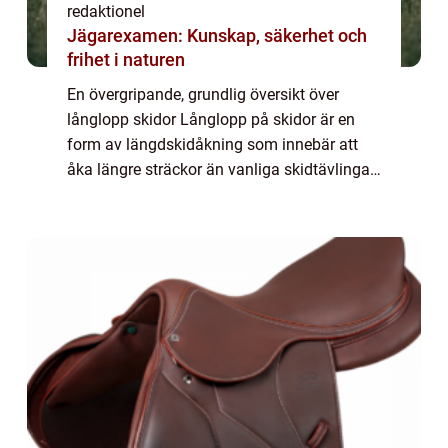
redaktionel
Jägarexamen: Kunskap, säkerhet och
frihet i naturen
En övergripande, grundlig översikt över
långlopp skidor Långlopp på skidor är en
form av längdskidåkning som innebär att
åka längre sträckor än vanliga skidtävlingar.
Det är en populär och utmanande sport där
skidåkare tävlar mot varandra över längre...