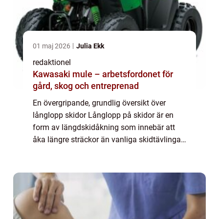
01 maj 2026
Julia Ekk
redaktionel
Kawasaki mule – arbetsfordonet för
gård, skog och entreprenad
En övergripande, grundlig översikt över
långlopp skidor Långlopp på skidor är en
form av längdskidåkning som innebär att
åka längre sträckor än vanliga skidtävlingar.
Det är en populär och utmanande sport där
skidåkare tävlar mot varandra över längre...