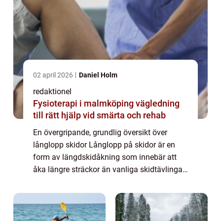
02 april 2026
Daniel Holm
redaktionel
Fysioterapi i malmköping vägledning
till rätt hjälp vid smärta och rehab
En övergripande, grundlig översikt över
långlopp skidor Långlopp på skidor är en
form av längdskidåkning som innebär att
åka längre sträckor än vanliga skidtävlingar.
Det är en populär och utmanande sport där
skidåkare tävlar mot varandra över längre...