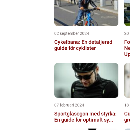
02 september 2024
20
Cykelbana: En detaljerad
Fo
guide för cyklister
Ne
Up
07 februari 2024
18 
Sportglasögon med styrka:
Cu
En guide för optimalt sy...
gr