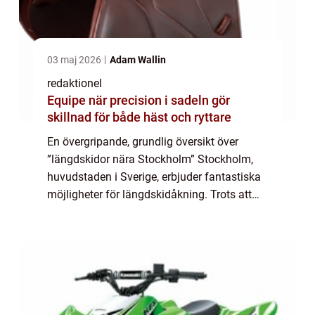
03 maj 2026
Adam Wallin
redaktionel
Equipe när precision i sadeln gör
skillnad för både häst och ryttare
En övergripande, grundlig översikt över
”längdskidor nära Stockholm” Stockholm,
huvudstaden i Sverige, erbjuder fantastiska
möjligheter för längdskidåkning. Trots att
staden inte är känt för att ligga i direkt
anslutning till stora skidde...