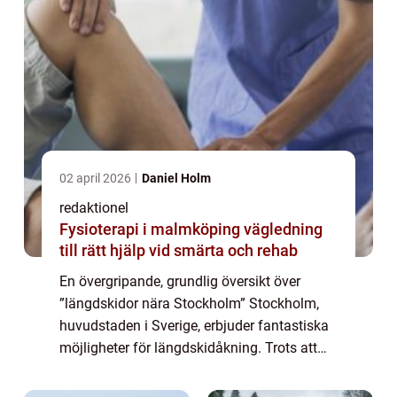
02 april 2026
Daniel Holm
redaktionel
Fysioterapi i malmköping vägledning
till rätt hjälp vid smärta och rehab
En övergripande, grundlig översikt över
”längdskidor nära Stockholm” Stockholm,
huvudstaden i Sverige, erbjuder fantastiska
möjligheter för längdskidåkning. Trots att
staden inte är känt för att ligga i direkt
anslutning till stora skidde...