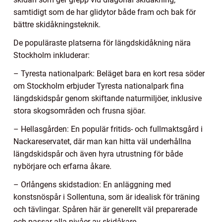
samtidigt som de har glidytor både fram och bak för
bättre skidåkningsteknik.
De populäraste platserna för längdskidåkning nära
Stockholm inkluderar:
– Tyresta nationalpark: Beläget bara en kort resa söder
om Stockholm erbjuder Tyresta nationalpark fina
längdskidspår genom skiftande naturmiljöer, inklusive
stora skogsområden och frusna sjöar.
– Hellasgården: En populär fritids- och fullmaktsgård i
Nackareservatet, där man kan hitta väl underhållna
längdskidspår och även hyra utrustning för både
nybörjare och erfarna åkare.
– Orlångens skidstadion: En anläggning med
konstsnöspår i Sollentuna, som är idealisk för träning
och tävlingar. Spåren här är generellt väl preparerade
och passar alla nivåer av skidåkare.