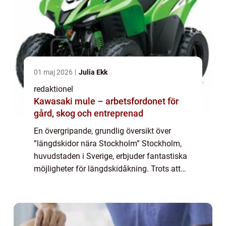
01 maj 2026
Julia Ekk
redaktionel
Kawasaki mule – arbetsfordonet för
gård, skog och entreprenad
En övergripande, grundlig översikt över
”längdskidor nära Stockholm” Stockholm,
huvudstaden i Sverige, erbjuder fantastiska
möjligheter för längdskidåkning. Trots att
staden inte är känt för att ligga i direkt
anslutning till stora skidde...