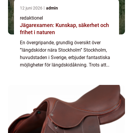
12 juni 2026
admin
redaktionel
Jägarexamen: Kunskap, säkerhet och
frihet i naturen
En övergripande, grundlig översikt över
”längdskidor nära Stockholm” Stockholm,
huvudstaden i Sverige, erbjuder fantastiska
möjligheter för längdskidåkning. Trots att
staden inte är känt för att ligga i direkt
anslutning till stora skidde...