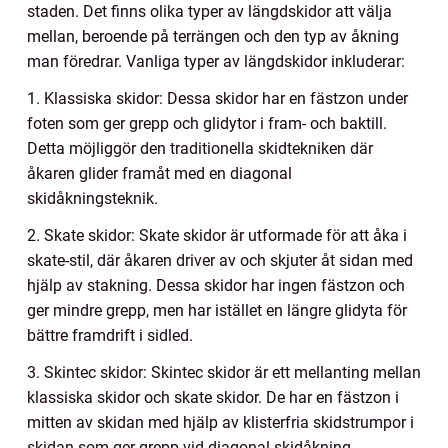
staden. Det finns olika typer av längdskidor att välja
mellan, beroende på terrängen och den typ av åkning
man föredrar. Vanliga typer av längdskidor inkluderar:
1. Klassiska skidor: Dessa skidor har en fästzon under
foten som ger grepp och glidytor i fram- och baktill.
Detta möjliggör den traditionella skidtekniken där
åkaren glider framåt med en diagonal
skidåkningsteknik.
2. Skate skidor: Skate skidor är utformade för att åka i
skate-stil, där åkaren driver av och skjuter åt sidan med
hjälp av stakning. Dessa skidor har ingen fästzon och
ger mindre grepp, men har istället en längre glidyta för
bättre framdrift i sidled.
3. Skintec skidor: Skintec skidor är ett mellanting mellan
klassiska skidor och skate skidor. De har en fästzon i
mitten av skidan med hjälp av klisterfria skidstrumpor i
skidan som ger grepp vid diagonal skidåkning,