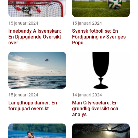
15 januari 2024
15 januari 2024
Innebandy Allsvenskan:
Svensk fotboll se: En
En Djupgående Översikt
Fördjupning av Sveriges
över...
Popu...
15 januari 2024
14 januari 2024
Längdhopp damer: En
Man City-spelare: En
fördjupad översikt
grundlig översikt och
analys