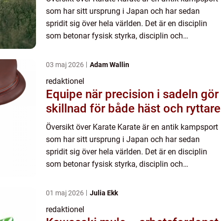
som har sitt ursprung i Japan och har sedan
spridit sig över hela världen. Det är en disciplin
som betonar fysisk styrka, disciplin och
användning av olika tekniker för att förbättra
självförsvar och ...
03 maj 2026
Adam Wallin
redaktionel
Equipe när precision i sadeln gör
skillnad för både häst och ryttare
Översikt över Karate Karate är en antik kampsport
som har sitt ursprung i Japan och har sedan
spridit sig över hela världen. Det är en disciplin
som betonar fysisk styrka, disciplin och
användning av olika tekniker för att förbättra
självförsvar och ...
01 maj 2026
Julia Ekk
redaktionel