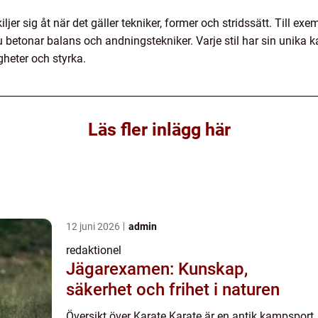
kiljer sig åt när det gäller tekniker, former och stridssätt. Till 
u betonar balans och andningstekniker. Varje stil har sin unika k
gheter och styrka.
Läs fler inlägg här
12 juni 2026
admin
redaktionel
Jägarexamen: Kunskap,
säkerhet och frihet i naturen
Översikt över Karate Karate är en antik kampsport