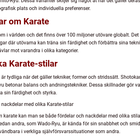
o-Ryu. Dessa varianter skiljer sig något åt när det gäller deras s
grafisk plats och individuella preferenser.
gar om Karate
 i världen och det finns över 100 miljoner utövare globalt. Det f
r där utövarna kan träna sin färdighet och förbättra sina tekni
vlar mot varandra i olika kategorier.
ka Karate-stilar
är tydliga när det gäller tekniker, former och stridssätt. Shotokan
 betonar balans och andningstekniker. Dessa skillnader gör varje
a sin färdighet och styrka.
nackdelar med olika Karate-stilar
om karate kan man se både fördelar och nackdelar med olika stilar
 medan andra, som Wado-Ryu, är kända för sin snabbhet och smid
nvändbara i verkliga självförsvarssituationer som andra.