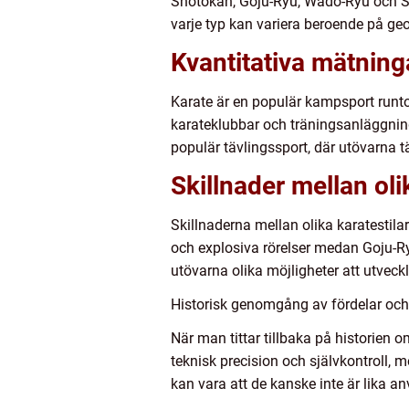
Shotokan, Goju-Ryu, Wado-Ryu och Shit
varje typ kan variera beroende på geo
Kvantitativa mätnin
Karate är en populär kampsport runtom
karateklubbar och träningsanläggninga
populär tävlingssport, där utövarna tä
Skillnader mellan oli
Skillnaderna mellan olika karatestilar 
och explosiva rörelser medan Goju-Ryu
utövarna olika möjligheter att utveckl
Historisk genomgång av fördelar och 
När man tittar tillbaka på historien 
teknisk precision och självkontroll,
kan vara att de kanske inte är lika a