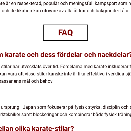
rate är en respekterad, populär och meningsfull kampsport som 
 och dedikation kan utövare av alla åldrar och bakgrunder få ut
FAQ
m karate och dess fördelar och nackdelar
a stilar har utvecklats över tid. Fördelarna med karate inkluderar 
n vara att vissa stilar kanske inte är lika effektiva i verkliga s
m passar ens mål och behov.
rsprung i Japan som fokuserar på fysisk styrka, disciplin och s
rktekniker samt blockeringar och kombinerar både fysisk tränin
llan olika karate-stilar?