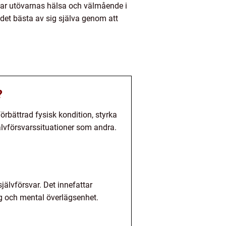
har utövarnas hälsa och välmående i
 det bästa av sig själva genom att
?
förbättrad fysisk kondition, styrka
jälvförsvarssituationer som andra.
jälvförsvar. Det innefattar
g och mental överlägsenhet.