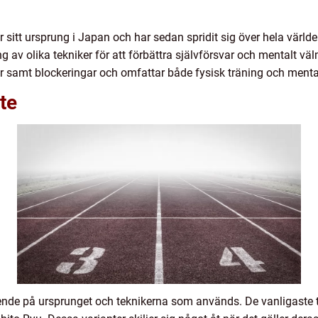
sitt ursprung i Japan och har sedan spridit sig över hela världe
ng av olika tekniker för att förbättra självförsvar och mentalt 
r samt blockeringar och omfattar både fysisk träning och menta
te
roende på ursprunget och teknikerna som används. De vanligaste 