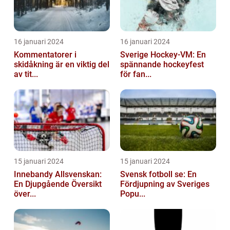
16 januari 2024
16 januari 2024
Kommentatorer i
Sverige Hockey-VM: En
skidåkning är en viktig del
spännande hockeyfest
av tit...
för fan...
15 januari 2024
15 januari 2024
Innebandy Allsvenskan:
Svensk fotboll se: En
En Djupgående Översikt
Fördjupning av Sveriges
över...
Popu...