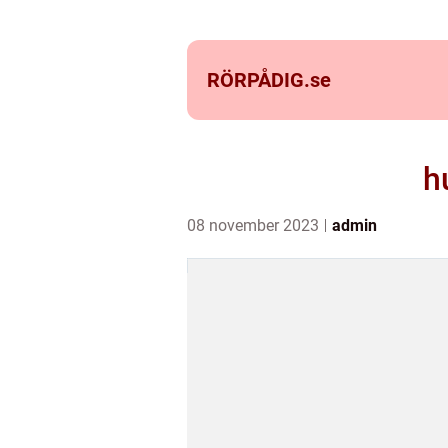
RÖRPÅDIG.
se
h
08 november 2023
admin