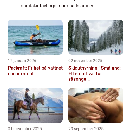
längdskidtävlingar som hålls årligen i
Sverige. Det är ett 90 kilometer långt lopp
som sträcker sig från Sälen till Mora och
lockar tusentals del...
12 januari 2026
02 november 2025
Packraft: Frihet på vattnet
Skiduthyrning i Småland:
i miniformat
Ett smart val för
säsonge...
01 november 2025
29 september 2025