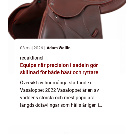
03 maj 2026
Adam Wallin
redaktionel
Equipe när precision i sadeln gör
skillnad för både häst och ryttare
Översikt av hur många startande i
Vasaloppet 2022 Vasaloppet är en av
världens största och mest populära
längdskidtävlingar som hålls årligen i
Sverige. Det är ett 90 kilometer långt lopp
som sträcker sig från Sälen till Mora och
lockar tusentals del...