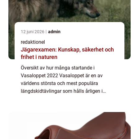
12 juni 2026
admin
redaktionel
Jägarexamen: Kunskap, säkerhet och
frihet i naturen
Översikt av hur många startande i
Vasaloppet 2022 Vasaloppet är en av
världens största och mest populära
längdskidtävlingar som hålls årligen i
Sverige. Det är ett 90 kilometer långt lopp
som sträcker sig från Sälen till Mora och
lockar tusentals del...