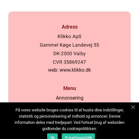
Adress
web:
www.klikko.dk
Menu
Annonsering
Om oss
På vores website bruges cookies til at huske dine indstillinger,
Cookies
statistik og personalisering af indhold og annoncer. Denne
information deles med tredjepart. Ved fortsat brug af websiden
Kontakta oss
godkender du cookiepolitikken.
Sitemap
Ok
Privatlivspolitik