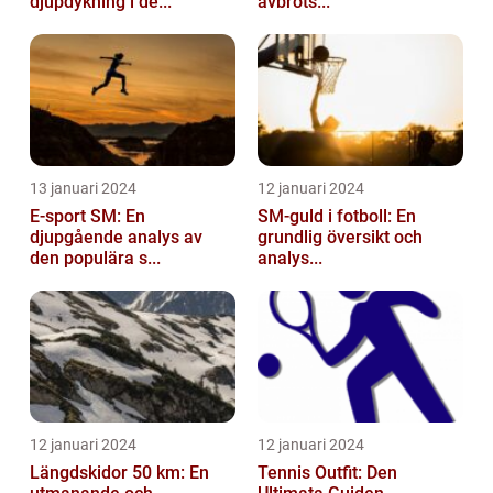
djupdykning i de...
avbröts...
13 januari 2024
12 januari 2024
E-sport SM: En
SM-guld i fotboll: En
djupgående analys av
grundlig översikt och
den populära s...
analys...
12 januari 2024
12 januari 2024
Längdskidor 50 km: En
Tennis Outfit: Den