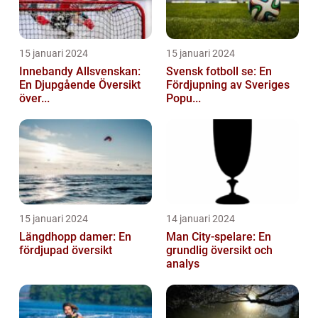
15 januari 2024
15 januari 2024
Innebandy Allsvenskan:
Svensk fotboll se: En
En Djupgående Översikt
Fördjupning av Sveriges
över...
Popu...
15 januari 2024
14 januari 2024
Längdhopp damer: En
Man City-spelare: En
fördjupad översikt
grundlig översikt och
analys