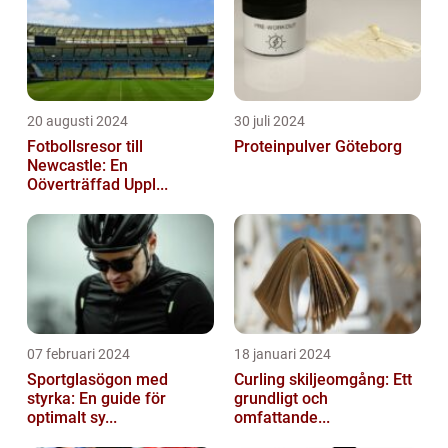
20 augusti 2024
30 juli 2024
Fotbollsresor till
Proteinpulver Göteborg
Newcastle: En
Oöverträffad Uppl...
07 februari 2024
18 januari 2024
Sportglasögon med
Curling skiljeomgång: Ett
styrka: En guide för
grundligt och
optimalt sy...
omfattande...