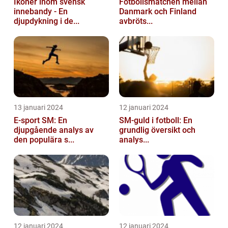
Ikoner inom svensk
Fotbollsmatchen mellan
innebandy - En
Danmark och Finland
djupdykning i de...
avbröts...
13 januari 2024
12 januari 2024
E-sport SM: En
SM-guld i fotboll: En
djupgående analys av
grundlig översikt och
den populära s...
analys...
12 januari 2024
12 januari 2024