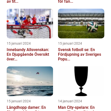
av tit...
för fan...
15 januari 2024
15 januari 2024
Innebandy Allsvenskan:
Svensk fotboll se: En
En Djupgående Översikt
Fördjupning av Sveriges
över...
Popu...
15 januari 2024
14 januari 2024
Längdhopp damer: En
Man City-spelare: En