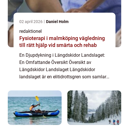
02 april 2026
Daniel Holm
redaktionel
Fysioterapi i malmköping vägledning
till rätt hjälp vid smärta och rehab
En Djupdykning i Längdskidor Landslaget:
En Omfattande Översikt Översikt av
Längdskidor Landslaget Längdskidor
landslaget är en elitidrottsgren som samlar
de bästa längdåkarna från olika länder.
Dessa atleter representerar sina nationer i
internation...