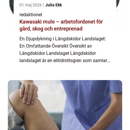
01 maj 2026
Julia Ekk
redaktionel
Kawasaki mule – arbetsfordonet för
gård, skog och entreprenad
En Djupdykning i Längdskidor Landslaget:
En Omfattande Översikt Översikt av
Längdskidor Landslaget Längdskidor
landslaget är en elitidrottsgren som samlar
de bästa längdåkarna från olika länder.
Dessa atleter representerar sina nationer i
internation...