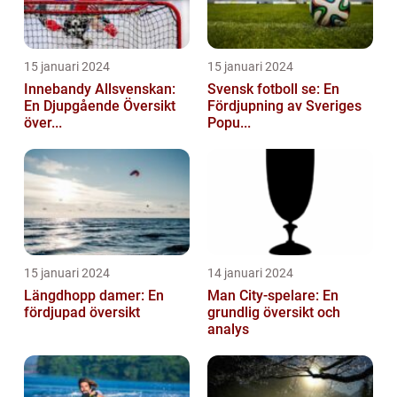
15 januari 2024
15 januari 2024
Innebandy Allsvenskan:
Svensk fotboll se: En
En Djupgående Översikt
Fördjupning av Sveriges
över...
Popu...
15 januari 2024
14 januari 2024
Längdhopp damer: En
Man City-spelare: En
fördjupad översikt
grundlig översikt och
analys