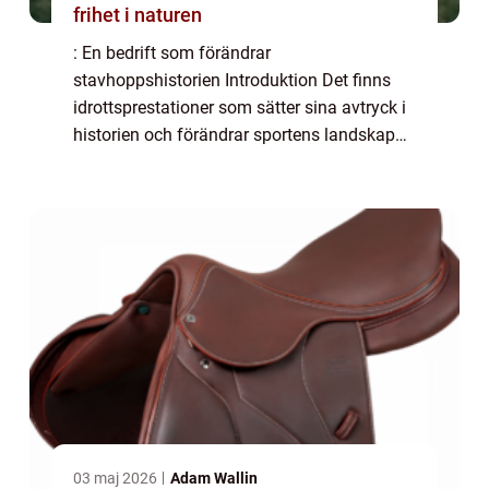
frihet i naturen
: En bedrift som förändrar
stavhoppshistorien Introduktion Det finns
idrottsprestationer som sätter sina avtryck i
historien och förändrar sportens landskap
för alltid. Duplantis världsrekord i stavhopp
är definitivt en sådan bedrift. Denna artikel
k...
03 maj 2026
Adam Wallin