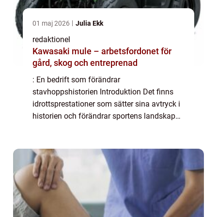
01 maj 2026
Julia Ekk
redaktionel
Kawasaki mule – arbetsfordonet för
gård, skog och entreprenad
: En bedrift som förändrar
stavhoppshistorien Introduktion Det finns
idrottsprestationer som sätter sina avtryck i
historien och förändrar sportens landskap
för alltid. Duplantis världsrekord i stavhopp
är definitivt en sådan bedrift. Denna artikel
k...