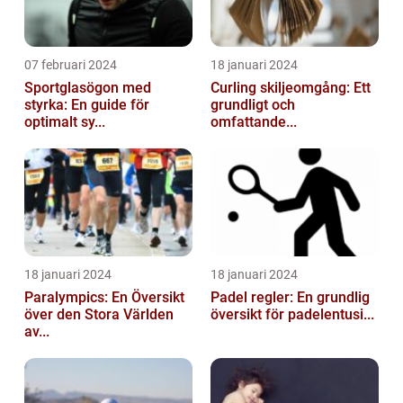
07 februari 2024
18 januari 2024
Sportglasögon med
Curling skiljeomgång: Ett
styrka: En guide för
grundligt och
optimalt sy...
omfattande...
18 januari 2024
18 januari 2024
Paralympics: En Översikt
Padel regler: En grundlig
över den Stora Världen
översikt för padelentusi...
av...