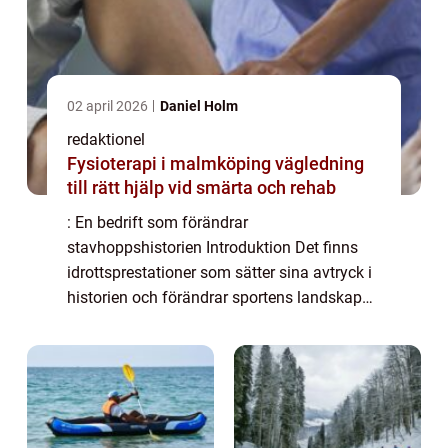
02 april 2026
Daniel Holm
redaktionel
Fysioterapi i malmköping vägledning
till rätt hjälp vid smärta och rehab
: En bedrift som förändrar
stavhoppshistorien Introduktion Det finns
idrottsprestationer som sätter sina avtryck i
historien och förändrar sportens landskap
för alltid. Duplantis världsrekord i stavhopp
är definitivt en sådan bedrift. Denna artikel
k...