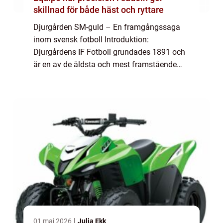
skillnad för både häst och ryttare
Djurgården SM-guld – En framgångssaga
inom svensk fotboll Introduktion:
Djurgårdens IF Fotboll grundades 1891 och
är en av de äldsta och mest framstående
fotbollsklubbarna i Sverige. Under åren har
de varit framgångsrika och har erövrat ett
fle...
01 maj 2026
Julia Ekk