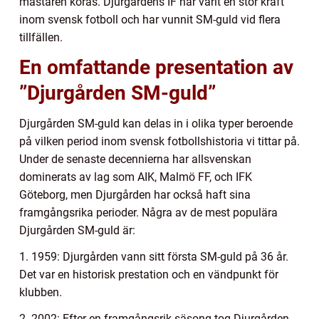
mästaren koras. Djurgårdens IF har varit en stor kraft
inom svensk fotboll och har vunnit SM-guld vid flera
tillfällen.
En omfattande presentation av
”Djurgården SM-guld”
Djurgården SM-guld kan delas in i olika typer beroende
på vilken period inom svensk fotbollshistoria vi tittar på.
Under de senaste decennierna har allsvenskan
dominerats av lag som AIK, Malmö FF, och IFK
Göteborg, men Djurgården har också haft sina
framgångsrika perioder. Några av de mest populära
Djurgården SM-guld är:
1. 1959: Djurgården vann sitt första SM-guld på 36 år.
Det var en historisk prestation och en vändpunkt för
klubben.
2. 2002: Efter en framgångsrik säsong tog Djurgården