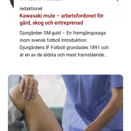
redaktionel
Kawasaki mule – arbetsfordonet för
gård, skog och entreprenad
Djurgården SM-guld – En framgångssaga
inom svensk fotboll Introduktion:
Djurgårdens IF Fotboll grundades 1891 och
är en av de äldsta och mest framstående
fotbollsklubbarna i Sverige. Under åren har
de varit framgångsrika och har erövrat ett
fle...