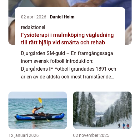
02 april 2026
Daniel Holm
redaktionel
Fysioterapi i malmköping vägledning
till rätt hjälp vid smärta och rehab
Djurgården SM-guld – En framgångssaga
inom svensk fotboll Introduktion:
Djurgårdens IF Fotboll grundades 1891 och
är en av de äldsta och mest framstående
fotbollsklubbarna i Sverige. Under åren har
de varit framgångsrika och har erövrat ett
fle...
12 januari 2026
02 november 2025