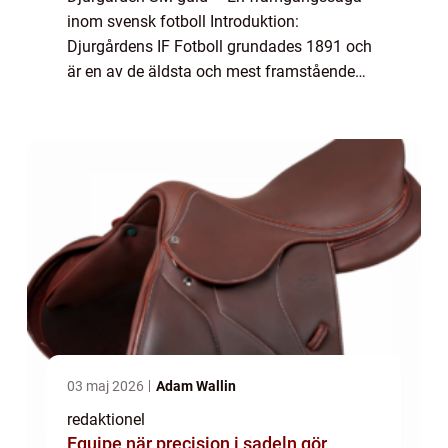
inom svensk fotboll Introduktion:
Djurgårdens IF Fotboll grundades 1891 och
är en av de äldsta och mest framstående
fotbollsklubbarna i Sverige. Under åren har
de varit framgångsrika och har erövrat ett
fle...
03 maj 2026
Adam Wallin
redaktionel
Equipe när precision i sadeln gör