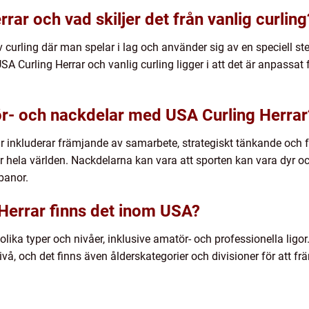
rar och vad skiljer det från vanlig curling
v curling där man spelar i lag och använder sig av en speciell st
A Curling Herrar och vanlig curling ligger i att det är anpassat f
för- och nackdelar med USA Curling Herrar
 inkluderar främjande av samarbete, strategiskt tänkande och fy
r hela världen. Nackdelarna kan vara att sporten kan vara dyr och
banor.
 Herrar finns det inom USA?
lika typer och nivåer, inklusive amatör- och professionella ligor
ivå, och det finns även ålderskategorier och divisioner för att fr