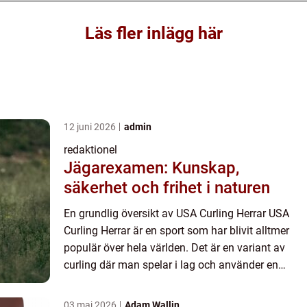
Läs fler inlägg här
12 juni 2026
admin
redaktionel
Jägarexamen: Kunskap,
säkerhet och frihet i naturen
En grundlig översikt av USA Curling Herrar USA
Curling Herrar är en sport som har blivit alltmer
populär över hela världen. Det är en variant av
curling där man spelar i lag och använder en
speciell sten för att föra fram målkulan, även
kallad ”...
03 maj 2026
Adam Wallin