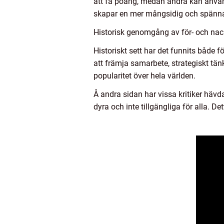
att få poäng, medan andra kan använd
skapar en mer mångsidig och spänna
Historisk genomgång av för- och nac
Historiskt sett har det funnits både f
att främja samarbete, strategiskt tän
popularitet över hela världen.
Å andra sidan har vissa kritiker hävdat
dyra och inte tillgängliga för alla. Det