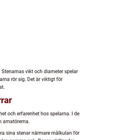
 Stenarnas vikt och diameter spelar
na rör sig. Det är viktigt för
at.
rar
ghet och erfarenhet hos spelarna. I de
än amatörerna.
era sina stenar närmare målkulan för