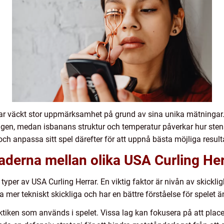
har väckt stor uppmärksamhet på grund av sina unika mätningar.
ningen, medan isbanans struktur och temperatur påverkar hur stenar
ch anpassa sitt spel därefter för att uppnå bästa möjliga result
aderna mellan olika USA Curling Her
a typer av USA Curling Herrar. En viktig faktor är nivån av skickli
ta mer tekniskt skickliga och har en bättre förståelse för spelet 
aktiken som används i spelet. Vissa lag kan fokusera på att plac