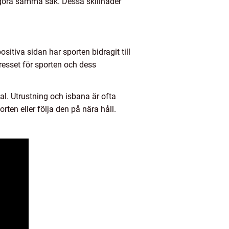
 göra samma sak. Dessa skillnader
sitiva sidan har sporten bidragit till
tresset för sporten och dess
åtal. Utrustning och isbana är ofta
porten eller följa den på nära håll.