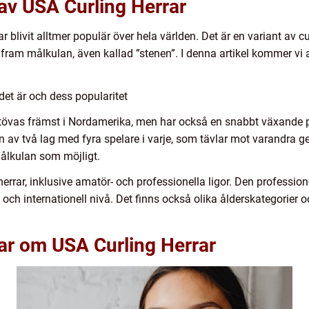
 av USA Curling Herrar
 blivit alltmer populär över hela världen. Det är en variant av c
a fram målkulan, även kallad ”stenen”. I denna artikel kommer vi 
det är och dess popularitet
tövas främst i Nordamerika, men har också en snabbt växande p
ten av två lag med fyra spelare i varje, som tävlar mot varandra 
ålkulan som möjligt.
 herrar, inklusive amatör- och professionella ligor. Den professio
 och internationell nivå. Det finns också olika ålderskategorier o
ar om USA Curling Herrar