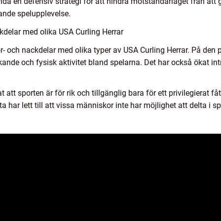
a en defensiv strategi för att hindra motståndarlaget från att
nde spelupplevelse.
kdelar med olika USA Curling Herrar
ör- och nackdelar med olika typer av USA Curling Herrar. På den po
kande och fysisk aktivitet bland spelarna. Det har också ökat in
 att sporten är för rik och tillgänglig bara för ett privilegierat f
ta har lett till att vissa människor inte har möjlighet att delta i s