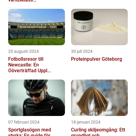
20 augusti 2024
30 juli 2024
Fotbollsresor till
Proteinpulver Göteborg
Newcastle: En
Oöverträffad Uppl...
07 februari 2024
18 januari 2024
Sportglasögon med
Curling skiljeomgång: Ett
styrka: En guide för
grundligt och