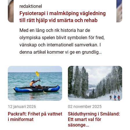
redaktionel
Fysioterapi i malmköping vägledning
till rätt hjälp vid smärta och rehab
Med en lång och rik historia har de
olympiska spelen blivit symbolen för fred,
vänskap och internationell samverkan. I
denna artikel kommer vi ge en grundlig
översikt och diskussion om de olympiska
spelen. Översikt över de olympiska spelen
De olympis...
12 januari 2026
02 november 2025
Packraft: Frihet på vattnet
Skiduthyrning i Småland:
i miniformat
Ett smart val för
säsonge...