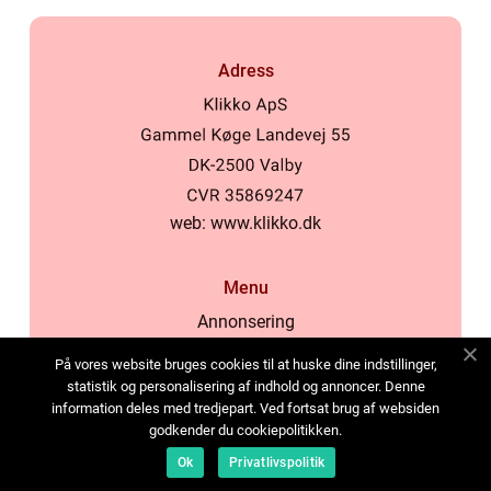
Adress
web:
www.klikko.dk
Menu
Annonsering
Om oss
På vores website bruges cookies til at huske dine indstillinger,
Cookies
statistik og personalisering af indhold og annoncer. Denne
information deles med tredjepart. Ved fortsat brug af websiden
Kontakta oss
godkender du cookiepolitikken.
Sitemap
Ok
Privatlivspolitik