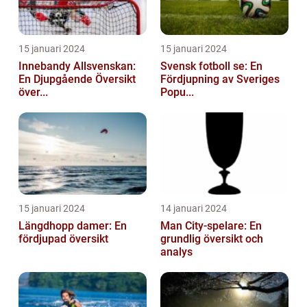
15 januari 2024
15 januari 2024
Innebandy Allsvenskan:
Svensk fotboll se: En
En Djupgående Översikt
Fördjupning av Sveriges
över...
Popu...
15 januari 2024
14 januari 2024
Längdhopp damer: En
Man City-spelare: En
fördjupad översikt
grundlig översikt och
analys