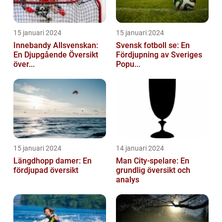
15 januari 2024
15 januari 2024
Innebandy Allsvenskan:
Svensk fotboll se: En
En Djupgående Översikt
Fördjupning av Sveriges
över...
Popu...
15 januari 2024
14 januari 2024
Längdhopp damer: En
Man City-spelare: En
fördjupad översikt
grundlig översikt och
analys