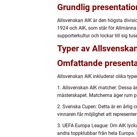
Grundlig presentatio
Allsvenskan AIK är den högsta divisi
1924 och AIK, som står för Allmänna 
supporterkultur och lockar till sig tu
Typer av Allsvensk
Omfattande presenta
Allsvenskan AIK inkluderar olika typ
1. Allsvenskan AIK matcher: Dessa ä
mästerskapet. Matcherna äger rum på 
2. Svenska Cupen: Detta är en årlig c
vinnaren får möjlighet att representera
3. UEFA Europa League: Om AIK lyckas
andra toppklubbar från hela Europa. D