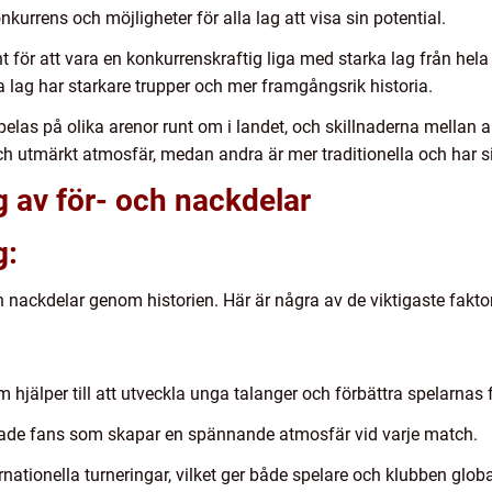
kurrens och möjligheter för alla lag att visa sin potential.
nt för att vara en konkurrenskraftig liga med starka lag från hel
 lag har starkare trupper och mer framgångsrik historia.
pelas på olika arenor runt om i landet, och skillnaderna mellan
och utmärkt atmosfär, medan andra är mer traditionella och har 
 av för- och nackdelar
g:
h nackdelar genom historien. Här är några av de viktigaste fakto
jälper till att utveckla unga talanger och förbättra spelarnas f
rade fans som skapar en spännande atmosfär vid varje match.
ternationella turneringar, vilket ger både spelare och klubben glob