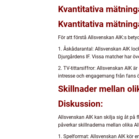
Kvantitativa mätnin
Kvantitativa mätning
För att förstå Allsvenskan AIK:s betyd
1. Åskådarantal: Allsvenskan AIK lock
Djurgårdens IF. Vissa matcher har öve
2. TV-tittarsiffror: Allsvenskan AIK ä
intresse och engagemang från fans ö
Skillnader mellan ol
Diskussion:
Allsvenskan AIK kan skilja sig åt på f
påverkar skillnaderna mellan olika 
1. Spelformat: Allsvenskan AIK kör e