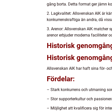
gång borta. Detta format ger jämn kon
2. Lagkvalitet: Allsvenskan AIK är kä
konkurrenskraftiga än andra, då vissa
3. Arenor: Allsvenskan AIK matcher s
arenor erbjuder moderna faciliteter 
Historisk genomgång
Historisk genomgån
Allsvenskan AIK har haft sina för- oc
Fördelar:
– Stark konkurrens och utmaning som h
– Stor supporterkultur och passione
– Möjlighet att kvalificera sig för in