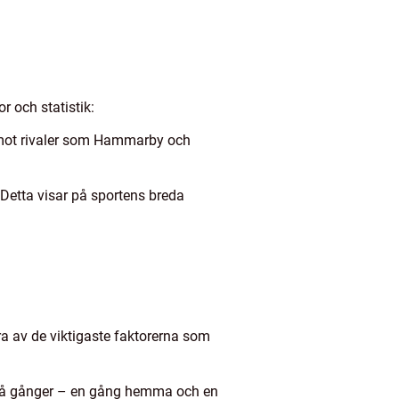
r och statistik:
er mot rivaler som Hammarby och
. Detta visar på sportens breda
gra av de viktigaste faktorerna som
a två gånger – en gång hemma och en