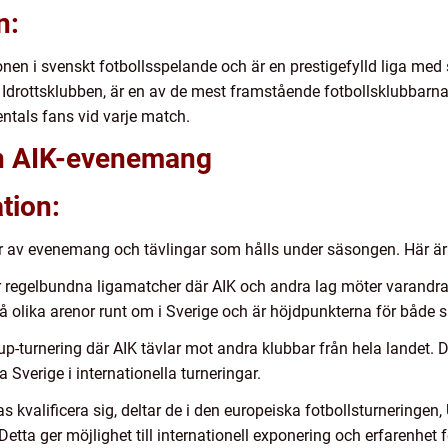
n:
onen i svenskt fotbollsspelande och är en prestigefylld liga me
Idrottsklubben, är en av de mest framstående fotbollsklubbarna 
sentals fans vid varje match.
an AIK-evenemang
tion:
er av evenemang och tävlingar som hålls under säsongen. Här ä
r regelbundna ligamatcher där AIK och andra lag möter varandra
olika arenor runt om i Sverige och är höjdpunkterna för både s
up-turnering där AIK tävlar mot andra klubbar från hela landet. De
 Sverige i internationella turneringar.
 kvalificera sig, deltar de i den europeiska fotbollsturneringen
etta ger möjlighet till internationell exponering och erfarenhet 