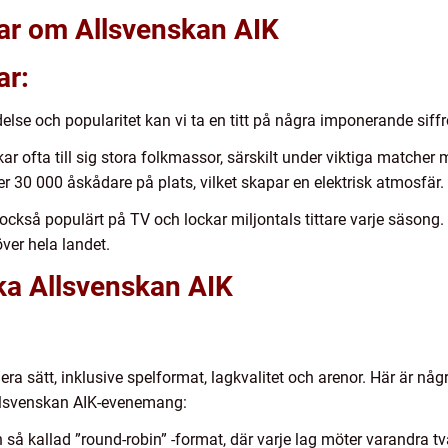
gar om Allsvenskan AIK
ar:
else och popularitet kan vi ta en titt på några imponerande siffro
ar ofta till sig stora folkmassor, särskilt under viktiga match
r 30 000 åskådare på plats, vilket skapar en elektrisk atmosfär.
r också populärt på TV och lockar miljontals tittare varje säsong
ver hela landet.
ika Allsvenskan AIK
lera sätt, inklusive spelformat, lagkvalitet och arenor. Här är nå
Allsvenskan AIK-evenemang:
n så kallad ”round-robin” -format, där varje lag möter varandr