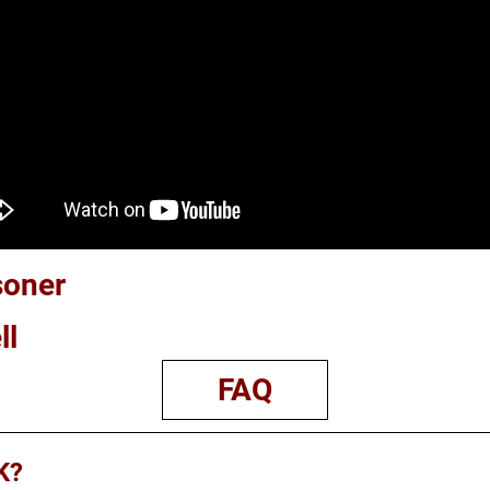
soner
ll
FAQ
K?