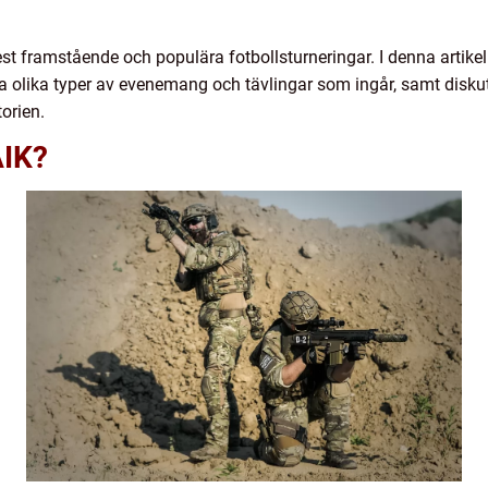
st framstående och populära fotbollsturneringar. I denna artike
a olika typer av evenemang och tävlingar som ingår, samt diskuter
orien.
AIK?