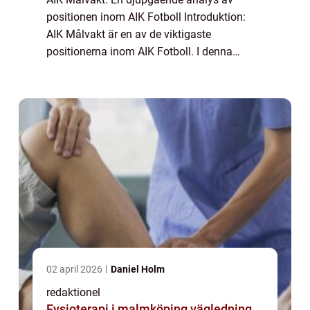
positionen inom AIK Fotboll Introduktion:
AIK Målvakt är en av de viktigaste
positionerna inom AIK Fotboll. I denna
artikel kommer vi att ge en grundlig översikt
av vad AIK Målvakt innebär, vilka typer av
målvakte...
02 april 2026
Daniel Holm
redaktionel
Fysioterapi i malmköping vägledning