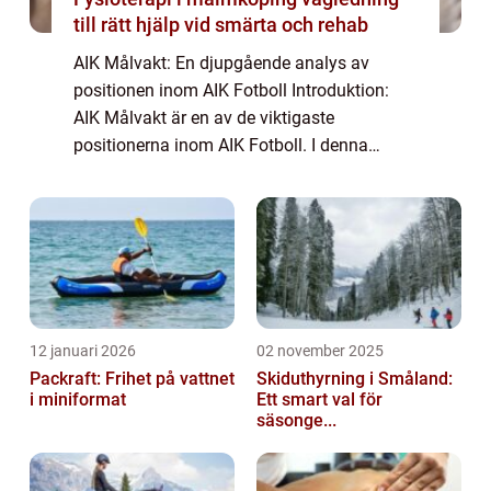
till rätt hjälp vid smärta och rehab
AIK Målvakt: En djupgående analys av
positionen inom AIK Fotboll Introduktion:
AIK Målvakt är en av de viktigaste
positionerna inom AIK Fotboll. I denna
artikel kommer vi att ge en grundlig översikt
av vad AIK Målvakt innebär, vilka typer av
målvakte...
12 januari 2026
02 november 2025
Packraft: Frihet på vattnet
Skiduthyrning i Småland:
i miniformat
Ett smart val för
säsonge...