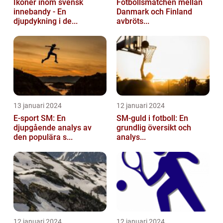
Ikoner inom svensk
Fotbollsmatchen mellan
innebandy - En
Danmark och Finland
djupdykning i de...
avbröts...
13 januari 2024
12 januari 2024
E-sport SM: En
SM-guld i fotboll: En
djupgående analys av
grundlig översikt och
den populära s...
analys...
12 januari 2024
12 januari 2024