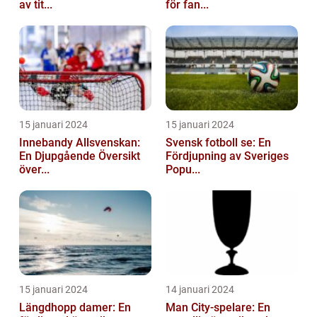
av tit...
för fan...
15 januari 2024
15 januari 2024
Innebandy Allsvenskan:
Svensk fotboll se: En
En Djupgående Översikt
Fördjupning av Sveriges
över...
Popu...
15 januari 2024
14 januari 2024
Längdhopp damer: En
Man City-spelare: En