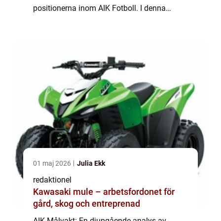
positionerna inom AIK Fotboll. I denna
artikel kommer vi att ge en grundlig översikt
av vad AIK Målvakt innebär, vilka typer av
målvakte...
01 maj 2026
Julia Ekk
redaktionel
Kawasaki mule – arbetsfordonet för
gård, skog och entreprenad
AIK Målvakt: En djupgående analys av