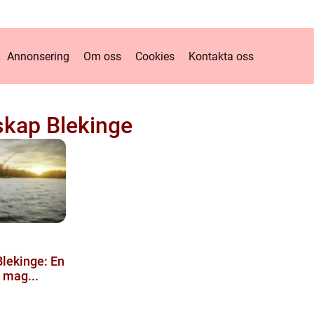
Annonsering
Om oss
Cookies
Kontakta oss
skap Blekinge
Blekinge: En
s mag...